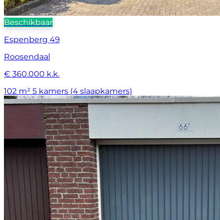
Beschikbaar
Espenberg 49
Roosendaal
€ 360.000 k.k.
102 m²
5 kamers (4 slaapkamers)