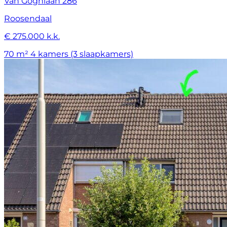
Van Goghlaan 286
Roosendaal
€ 275.000 k.k.
70 m²
4 kamers (3 slaapkamers)