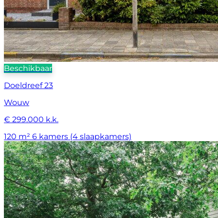
Beschikbaar
Doeldreef 23
Wouw
€ 299.000 k.k.
120 m²
6 kamers (4 slaapkamers)