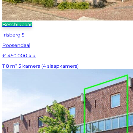
Beschikbaar
Irisberg 5
Roosendaal
€ 450.000 k.k.
118 m²
5 kamers (4 slaapkamers)