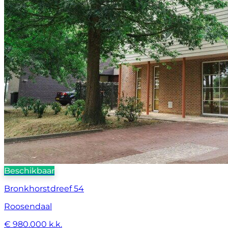
Beschikbaar
Bronkhorstdreef 54
Roosendaal
€ 980.000 k.k.