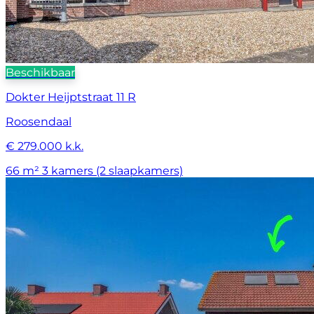
Beschikbaar
Dokter Heijptstraat 11 R
Roosendaal
€ 279.000 k.k.
66 m²
3 kamers (2 slaapkamers)