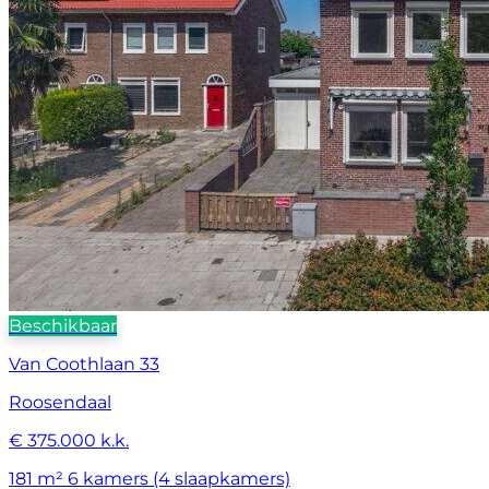
Beschikbaar
Van Coothlaan 33
Roosendaal
€ 375.000 k.k.
181 m²
6 kamers (4 slaapkamers)